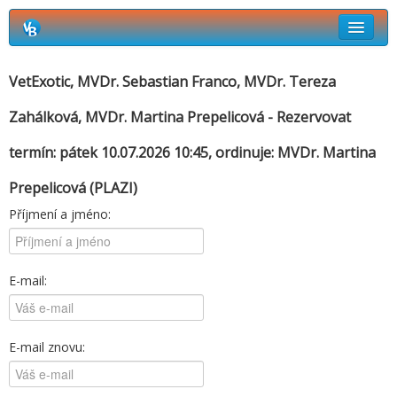
Rezervační systém Vetbook
VetExotic, MVDr. Sebastian Franco, MVDr. Tereza
Kdo kdy ordinuje
Zahálková, MVDr. Martina Prepelicová - Rezervovat
Jak si objednat termín návštěvy?
termín: pátek 10.07.2026 10:45, ordinuje:
MVDr. Martina
Prepelicová
(PLAZI)
Příjmení a jméno:
E-mail:
E-mail znovu: