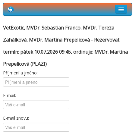
Rezervační systém Vetbook
VetExotic, MVDr. Sebastian Franco, MVDr. Tereza
Kdo kdy ordinuje
Zahálková, MVDr. Martina Prepelicová - Rezervovat
Jak si objednat termín návštěvy?
termín: pátek 10.07.2026 09:45, ordinuje:
MVDr. Martina
Prepelicová
(PLAZI)
Příjmení a jméno:
E-mail:
E-mail znovu: